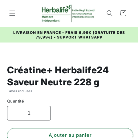
et
passer
au
Panier
contenu
LIVRAISON EN FRANCE • FRAIS 6,99€ (GRATUITE DES
79,99€) • SUPPORT WHATSAPP
Passer aux
informations
produits
Créatine+ Herbalife24
Saveur Neutre 228 g
Taxes incluses.
Quantité
Ajouter au panier